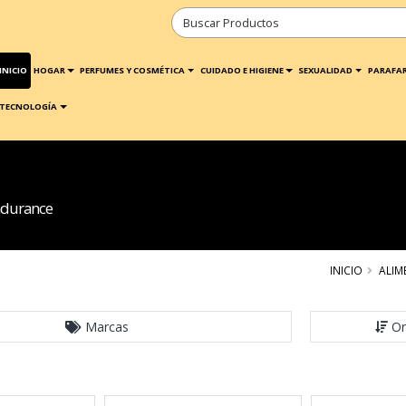
INICIO
HOGAR
PERFUMES Y COSMÉTICA
CUIDADO E HIGIENE
SEXUALIDAD
PARAFA
TECNOLOGÍA
ndurance
INICIO
ALIM
Marcas
Or