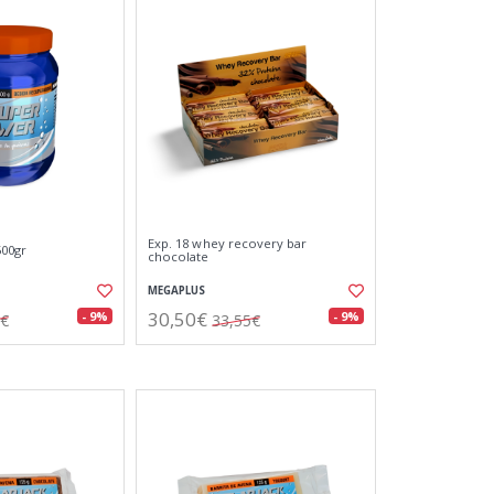
Exp. 18 whey recovery bar
00gr
chocolate
MEGAPLUS
30,50€
- 9%
- 9%
5€
33,55€