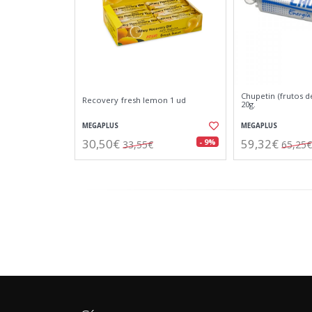
Chupetin (frutos d
Recovery fresh lemon 1 ud
20g.
MEGAPLUS
MEGAPLUS
30,50€
59,32€
- 9%
33,55€
65,25€