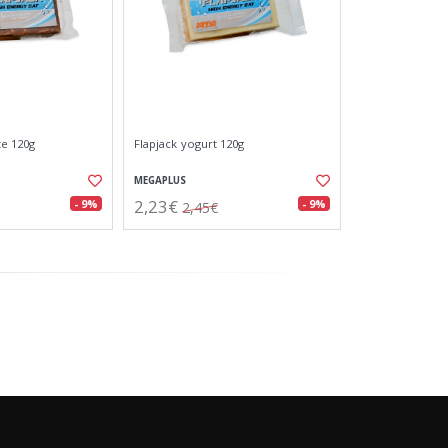
te 120g
Flapjack yogurt 120g
MEGAPLUS
2,23€
- 9%
- 9%
2,45€