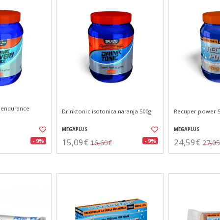
 endurance
Drinktonic isotonica naranja 500g
Recuper power 5
MEGAPLUS
MEGAPLUS
15,09€
24,59€
- 9%
- 9%
16,60€
27,0