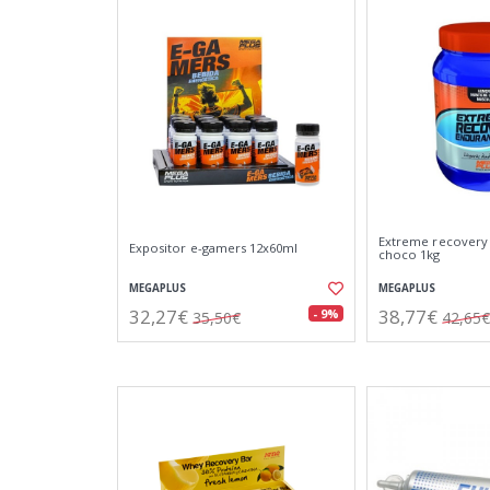
Extreme recovery
Expositor e-gamers 12x60ml
choco 1kg
MEGAPLUS
MEGAPLUS
32,27€
38,77€
- 9%
35,50€
42,65€