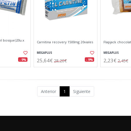
el bosque)20u.x
Carnitina recovery 1500mg 20viales
Flapjack chocola
MEGAPLUS
MEGAPLUS
25,64€
2,23€
- 9%
- 9%
28,20€
2,45€
Anterior
1
Siguiente