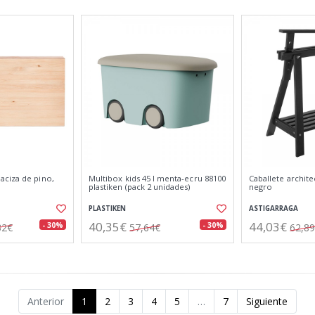
ciza de pino,
Multibox kids 45 l menta-ecru 88100
Caballete archit
plastiken (pack 2 unidades)
negro
PLASTIKEN
ASTIGARRAGA
40,35€
44,03€
- 30%
- 30%
32€
57,64€
62,8
Anterior
1
2
3
4
5
…
7
Siguiente