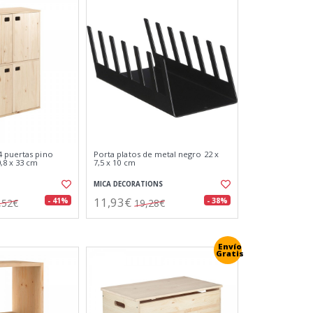
 puertas pino
Porta platos de metal negro 22 x
,8 x 33 cm
7,5 x 10 cm
MICA DECORATIONS
11,93€
- 41%
- 38%
,52€
19,28€
Envío
Gratis