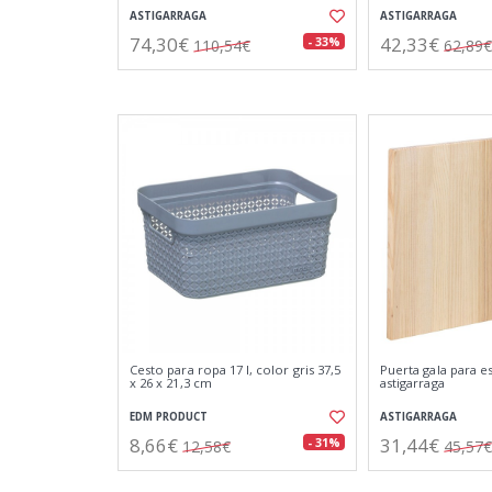
ASTIGARRAGA
ASTIGARRAGA
74,30€
42,33€
- 33%
110,54€
62,89€
Cesto para ropa 17 l, color gris 37,5
Puerta gala para es
x 26 x 21,3 cm
astigarraga
EDM PRODUCT
ASTIGARRAGA
8,66€
31,44€
- 31%
12,58€
45,57€