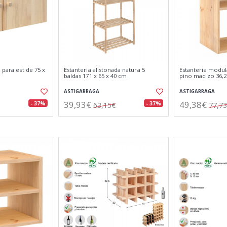
 para est de 75 x
Estanteria alistonada natura 5
Estanteria modul
a
baldas 171 x 65 x 40 cm
pino macizo 36,2 
ASTIGARRAGA
ASTIGARRAGA
39,93€
49,38€
- 37%
- 37%
63,15€
77,7