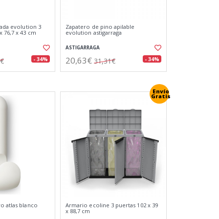
nada evolution 3
Zapatero de pino apilable
x 76,7 x 43 cm
evolution astigarraga
ASTIGARRAGA
20,63€
- 34%
- 34%
9€
31,31€
Envío
Gratis
o atlas blanco
Armario ecoline 3 puertas 102 x 39
x 88,7 cm