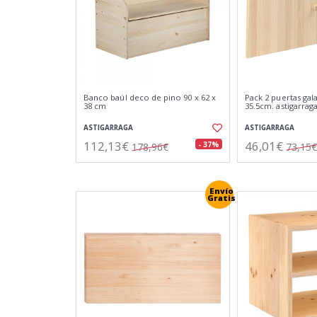
Banco baúl deco de pino 90 x 62 x
Pack 2 puertas gala
38 cm
35.5cm. astigarrag
ASTIGARRAGA
ASTIGARRAGA
112,13€
46,01€
- 37%
178,96€
73,15€
Envío
Gratis