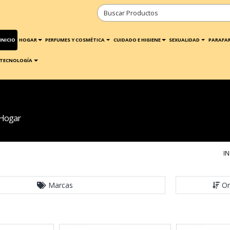
INICIO
HOGAR
PERFUMES Y COSMÉTICA
CUIDADO E HIGIENE
SEXUALIDAD
PARAFA
TECNOLOGÍA
 Hogar
IN
Marcas
Or