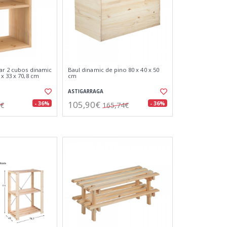
ar 2 cubos dinamic
Baul dinamic de pino 80 x 40 x 50
x 33 x 70,8 cm
cm
ASTIGARRAGA
105,90€
- 36%
- 36%
3€
165,74€