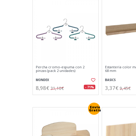
Percha cromo-espuma con 2
Estantería color m
pinzas (pack 2 unidades)
68 mm
MONDEX
BASICS
8,98€
3,37€
- 71%
31,10€
9,45€
Envío
Gratis