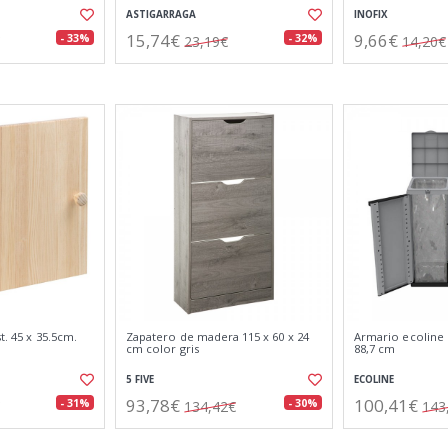
ASTIGARRAGA
INOFIX
15,74€
9,66€
- 33%
- 32%
23,19€
14,20€
t. 45 x 35.5cm.
Zapatero de madera 115 x 60 x 24
Armario ecoline 2
cm color gris
88,7 cm
5 FIVE
ECOLINE
93,78€
100,41€
- 31%
- 30%
134,42€
143