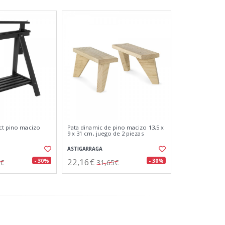
ect pino macizo
Pata dinamic de pino macizo 13,5 x
9 x 31 cm, juego de 2 piezas
ASTIGARRAGA
22,16€
- 30%
- 30%
9€
31,65€