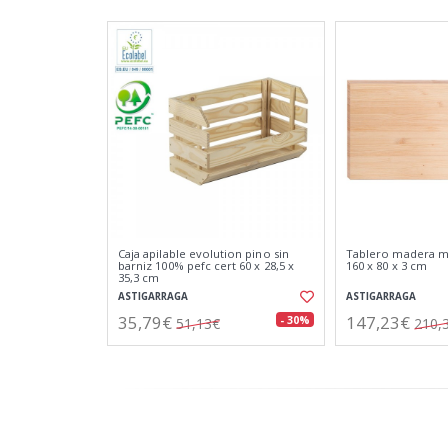
Caja apilable evolution pino sin
Tablero madera ma
barniz 100% pefc cert 60 x 28,5 x
160 x 80 x 3 cm
35,3 cm
ASTIGARRAGA
ASTIGARRAGA
35,79€
147,23€
- 30%
51,13€
210,