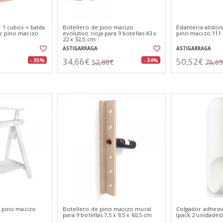
 1 cubos + balda
Botellero de pino macizo
Estanteria alisto
c pino macizo
evolutivo rioja para 9 botellas 43 x
pino macizo 111 
22 x 32,5 cm
ASTIGARRAGA
ASTIGARRAGA
34,66€
50,52€
- 35%
- 34%
52,88€
76,6
t pino macizo
Botellero de pino macizo mural
Colgador adhesiv
para 9 botellas 7,5 x 9,5 x 60,5 cm
(pack 2 unidades)