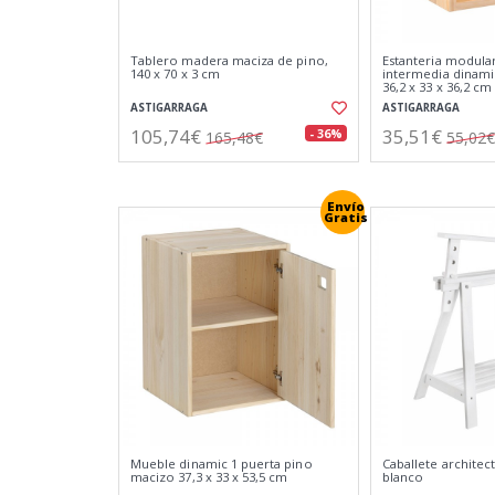
Tablero madera maciza de pino,
Estanteria modular
140 x 70 x 3 cm
intermedia dinami
36,2 x 33 x 36,2 cm
ASTIGARRAGA
ASTIGARRAGA
105,74€
35,51€
- 36%
165,48€
55,02€
Envío
Gratis
Mueble dinamic 1 puerta pino
Caballete architec
macizo 37,3 x 33 x 53,5 cm
blanco