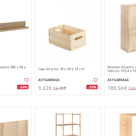
adera 580 x 60 x
Mueble dinamic 4
Caja de pino 30 x 20 x 14 cm
macizo 105,4 x 70
ASTIGARRAGA
ASTIGARRAGA
9,22€
189,56€
- 64%
- 53%
19,76€
322