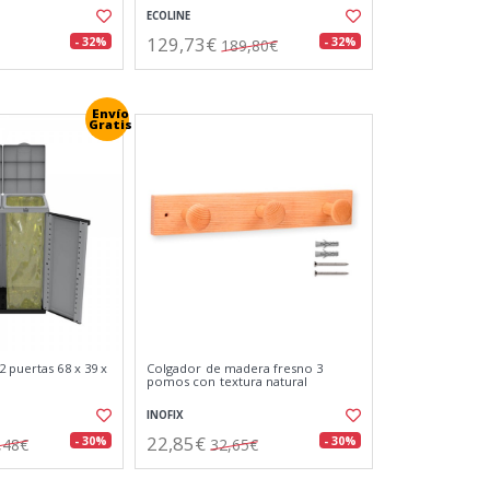
ECOLINE
129,73€
- 32%
- 32%
189,80€
Envío
Gratis
 puertas 68 x 39 x
Colgador de madera fresno 3
pomos con textura natural
INOFIX
22,85€
- 30%
- 30%
,48€
32,65€