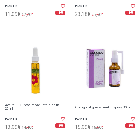
PLANTIS
PLANTIS
11,09€
23,18€
- 9%
- 9%
12,20€
25,50€
Aceite ECO rosa mosqueta plantis
Oroligo oligoelementos spray 30 ml
20ml
PLANTIS
PLANTIS
13,09€
15,09€
- 9%
- 9%
14,40€
16,60€