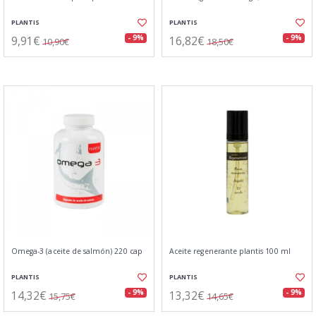
PLANTIS
PLANTIS
9,91€
16,82€
- 9%
- 9%
10,90€
18,50€
Omega-3 (aceite de salmón) 220 cap
Aceite regenerante plantis 100 ml
PLANTIS
PLANTIS
14,32€
13,32€
- 9%
- 9%
15,75€
14,65€