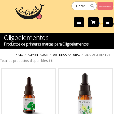
Powered
by
Tra
Oligoelementos
Productos de primeras marcas para Oligoelementos
INICIO
ALIMENTACIÓN
DIETÉTICA NATURAL
OLIGOELEMENTOS
Total de productos disponibles
36