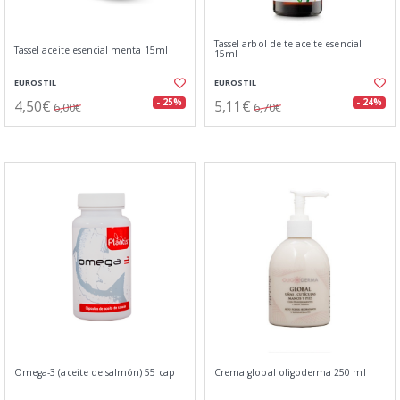
Tassel arbol de te aceite esencial
Tassel aceite esencial menta 15ml
15ml
EUROSTIL
EUROSTIL
4,50€
5,11€
- 25%
- 24%
6,00€
6,70€
Omega-3 (aceite de salmón) 55 cap
Crema global oligoderma 250 ml