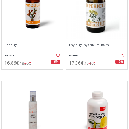
Endoligo
Phytoligo hypericum 100ml
BILIGO
BILIGO
16,86€
17,36€
- 9%
- 9%
18,55€
19,10€