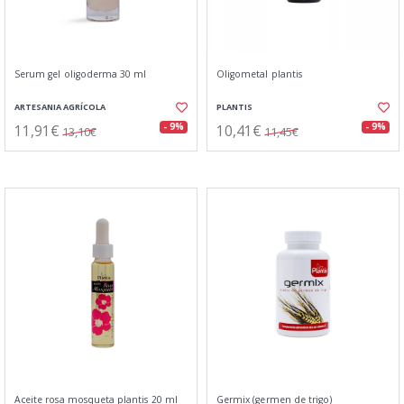
Serum gel oligoderma 30 ml
Oligometal plantis
ARTESANIA AGRÍCOLA
PLANTIS
11,91€
10,41€
- 9%
- 9%
13,10€
11,45€
Aceite rosa mosqueta plantis 20 ml
Germix (germen de trigo)