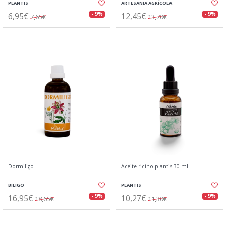
PLANTIS
ARTESANIA AGRÍCOLA
6,95€
12,45€
- 9%
- 9%
7,65€
13,70€
Dormiligo
Aceite ricino plantis 30 ml
BILIGO
PLANTIS
16,95€
10,27€
- 9%
- 9%
18,65€
11,30€