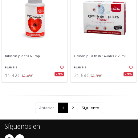
hibiscus plantis 60 cap
Gelisan plus flash 14viales x 25ml
PLANTIS
PLANTIS
11,32€
21,64€
- 9%
- 9%
12,45€
23,80€
Anterior
1
2
Siguiente
Síguenos en: