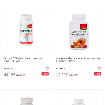
Omega-369 (salmón + borraja +
Aceite calabaza + selenio + vitamina
olivo) 330 cap
E plantis180cap
PLANTIS
PLANTIS
44,18€
12,00€
- 9%
- 9%
48,60€
13,20€