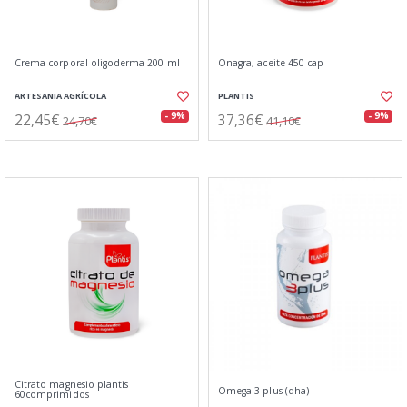
Crema corporal oligoderma 200 ml
Onagra, aceite 450 cap
ARTESANIA AGRÍCOLA
PLANTIS
22,45€
37,36€
- 9%
- 9%
24,70€
41,10€
Citrato magnesio plantis
Omega-3 plus (dha)
60comprimidos