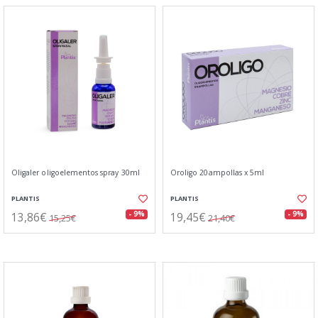
Oligaler oligoelementos spray 30ml
Oroligo 20ampollas x 5ml
PLANTIS
PLANTIS
13,86€
19,45€
- 9%
- 9%
15,25€
21,40€