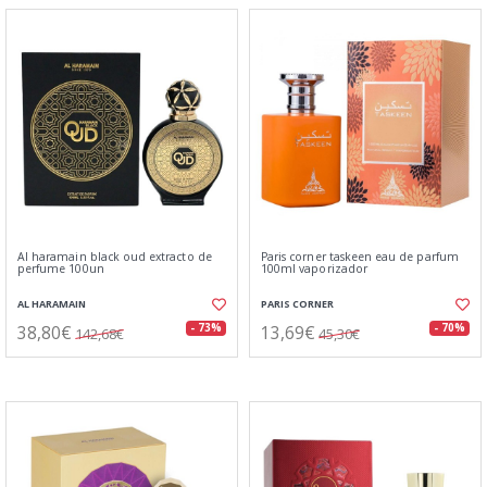
Al haramain black oud extracto de
Paris corner taskeen eau de parfum
perfume 100un
100ml vaporizador
AL HARAMAIN
PARIS CORNER
38,80€
13,69€
- 73%
- 70%
142,68€
45,30€