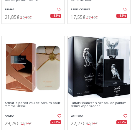
ARMAF
PARIS CORNER
21,85€
17,55€
- 63%
- 63%
59,70€
47,19€
Armaf le parfait eau de parfum pour
Lattafa shaheen silver eau de parfum
femme 200ml
100ml vaporizador
ARMAF
LATTAFA
29,29€
22,27€
- 63%
- 62%
78,30€
59,25€