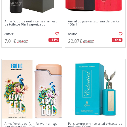
Armaf club de nuit intense man eau
Armaf odyssey artisto eau de parfum
de toilette 10ml vaporizador
100ml
ARMAF
ARMAF
7,01€
22,87€
- 64%
- 64%
19,50€
63,00€
Armaf exotic parfum for women ego
Paris corner emir celestial extracto de
eau de parfum 100ml
perfume 100ml