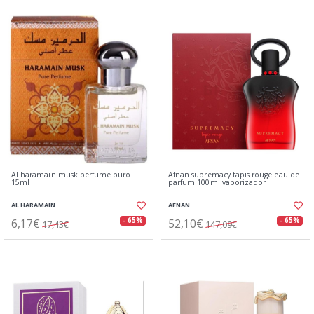
Al haramain musk perfume puro
Afnan supremacy tapis rouge eau de
15ml
parfum 100ml vaporizador
AL HARAMAIN
AFNAN
6,17€
52,10€
- 65%
- 65%
17,43€
147,09€