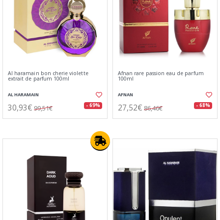
Al haramain bon cherie violette
Afnan rare passion eau de parfum
extrait de parfum 100ml
100ml
AL HARAMAIN
AFNAN
30,93€
27,52€
- 69%
- 68%
99,51€
86,46€