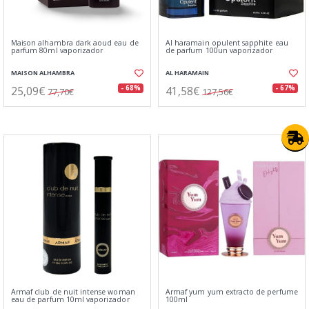
Maison alhambra dark aoud eau de
Al haramain opulent sapphite eau
parfum 80ml vaporizador
de parfum 100un vaporizador
MAISON ALHAMBRA
AL HARAMAIN
25,09€
41,58€
- 68%
- 67%
77,70€
127,56€
Armaf club de nuit intense woman
Armaf yum yum extracto de perfume
eau de parfum 10ml vaporizador
100ml