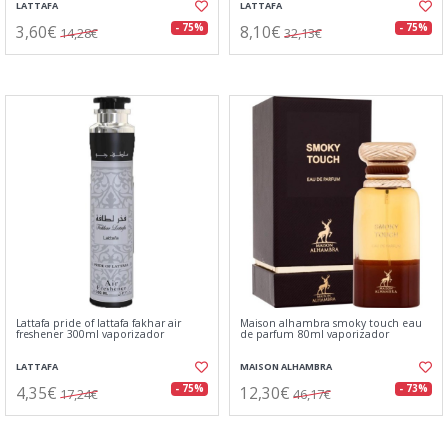
LATTAFA
LATTAFA
3,60€
8,10€
- 75%
- 75%
14,28€
32,13€
Lattafa pride of lattafa fakhar air
Maison alhambra smoky touch eau
freshener 300ml vaporizador
de parfum 80ml vaporizador
LATTAFA
MAISON ALHAMBRA
4,35€
12,30€
- 75%
- 73%
17,24€
46,17€