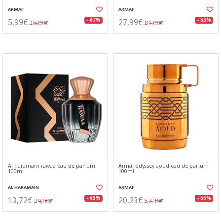
ARMAF
ARMAF
5,99€
27,99€
- 67%
- 65%
18,00€
81,00€
Al haramain rawaa eau de parfum
Armaf odyssey aoud eau de parfum
100ml
100ml
AL HARAMAIN
ARMAF
13,72€
20,23€
- 65%
- 65%
39,00€
57,39€