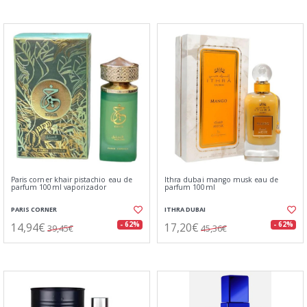
Paris corner khair pistachio eau de
Ithra dubai mango musk eau de
parfum 100ml vaporizador
parfum 100ml
PARIS CORNER
ITHRA DUBAI
14,94€
17,20€
- 62%
- 62%
39,45€
45,36€