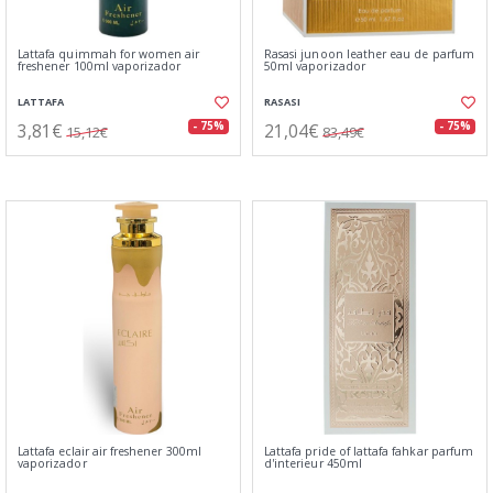
Lattafa quimmah for women air
Rasasi junoon leather eau de parfum
freshener 100ml vaporizador
50ml vaporizador
LATTAFA
RASASI
3,81€
21,04€
- 75%
- 75%
15,12€
83,49€
Lattafa eclair air freshener 300ml
Lattafa pride of lattafa fahkar parfum
vaporizador
d'interieur 450ml