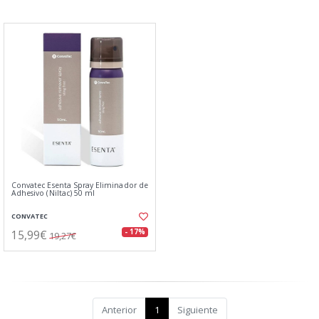
Convatec Esenta Spray Eliminador de
Adhesivo (Niltac) 50 ml
CONVATEC
15,99€
- 17%
19,27€
Anterior
1
Siguiente