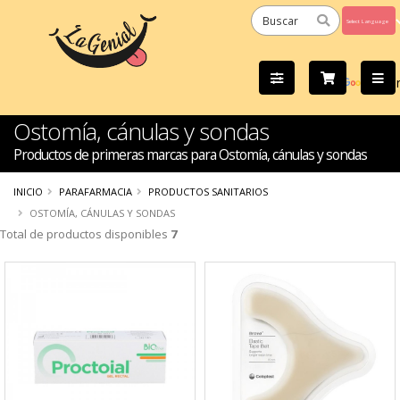
Powered
by
Tra
Ostomía, cánulas y sondas
Productos de primeras marcas para Ostomía, cánulas y sondas
INICIO
PARAFARMACIA
PRODUCTOS SANITARIOS
OSTOMÍA, CÁNULAS Y SONDAS
Total de productos disponibles
7