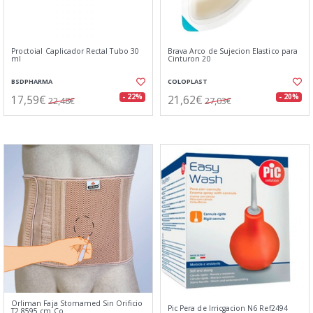
Proctoial Caplicador Rectal Tubo 30
Brava Arco de Sujecion Elastico para
ml
Cinturon 20
BSDPHARMA
COLOPLAST
17,59€
21,62€
- 22%
- 20%
22,48€
27,03€
Orliman Faja Stomamed Sin Orificio
Pic Pera de Irricgacion N6 Ref2494
T2 8595 cm Co