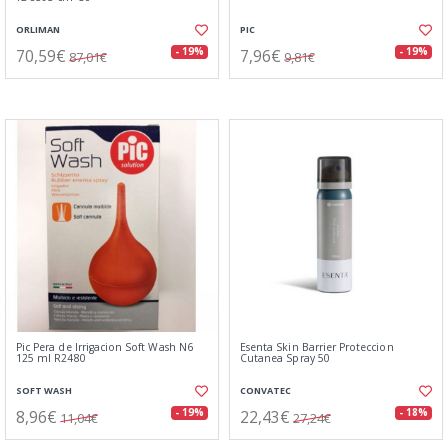
ORLIMAN
PIC
70,59€
7,96€
- 19%
- 19%
87,01€
9,81€
Pic Pera de Irrigacion Soft Wash N6
Esenta Skin Barrier Proteccion
125 ml R2480
Cutanea Spray 50
SOFT WASH
CONVATEC
8,96€
22,43€
- 19%
- 18%
11,04€
27,24€