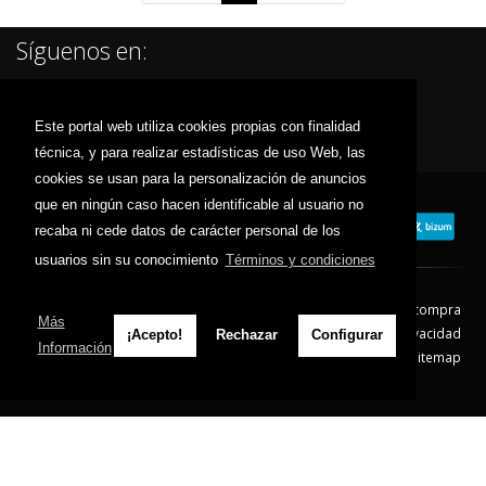
Síguenos en:
Este portal web utiliza cookies propias con finalidad
técnica, y para realizar estadísticas de uso Web, las
cookies se usan para la personalización de anuncios
que en ningún caso hacen identificable al usuario no
recaba ni cede datos de carácter personal de los
usuarios sin su conocimiento
Términos y condiciones
Contacto
Aviso Legal
Condiciones de compra
Más
Política de envíos
Política de devolución
Política de Privacidad
¡Acepto!
Rechazar
Configurar
Información
Política de Cookies
Sitemap
© 2026 - Todos los derechos reservados.