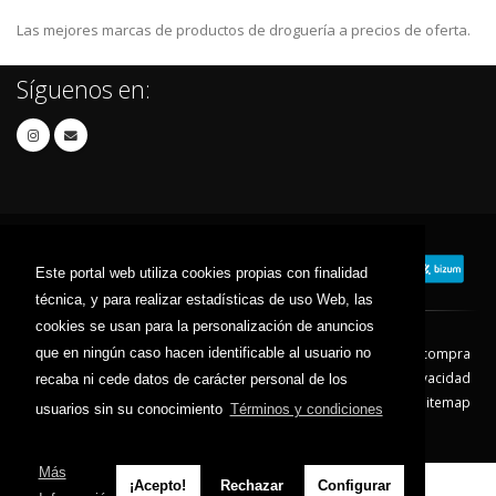
Las mejores marcas de productos de droguería a precios de oferta.
Síguenos en:
Este portal web utiliza cookies propias con finalidad
técnica, y para realizar estadísticas de uso Web, las
cookies se usan para la personalización de anuncios
que en ningún caso hacen identificable al usuario no
Contacto
Aviso Legal
Condiciones de compra
Política de envíos
Política de devolución
Política de Privacidad
recaba ni cede datos de carácter personal de los
Política de Cookies
Sitemap
usuarios sin su conocimiento
Términos y condiciones
© 2026 - Todos los derechos reservados.
Más
¡Acepto!
Rechazar
Configurar