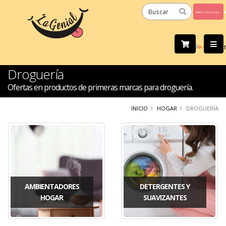
Powered
by
Tra
Droguería
Ofertas en productos de primeras marcas para droguería.
INICIO
HOGAR
DROGUERÍA
AMBIENTADORES
DETERGENTES Y
HOGAR
SUAVIZANTES