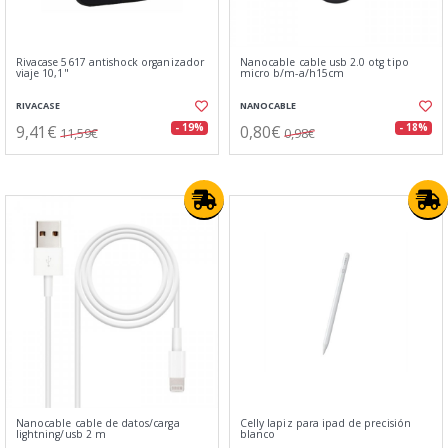
Rivacase 5617 antishock organizador
Nanocable cable usb 2.0 otg tipo
viaje 10,1"
micro b/m-a/h15cm
RIVACASE
NANOCABLE
9,41€
0,80€
- 19%
- 18%
11,59€
0,98€
Nanocable cable de datos/carga
Celly lapiz para ipad de precisión
lightning/usb 2 m
blanco