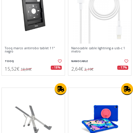
Tooq marco antirrobo tablet 11"
Nanocable cable lightning a usb-c 1
negro
metro
TOOQ
NANOCABLE
15,52€
2,64€
- 18%
- 17%
18,84€
3,19€