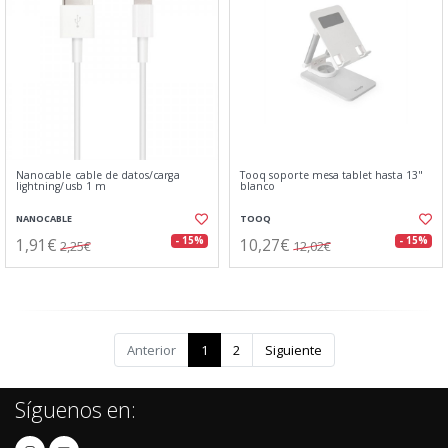
Nanocable cable de datos/carga
Tooq soporte mesa tablet hasta 13"
lightning/usb 1 m
blanco
NANOCABLE
TOOQ
1,91€
10,27€
- 15%
- 15%
2,25€
12,02€
Anterior
1
2
Siguiente
Síguenos en: