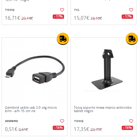
TOOQ
TCL
16,71€
15,07€
- 17%
- 17%
20,14€
18,16€
Gembird cable usb 2.0 otg micro
Tooq soporte mesa marco antirrobo
b/m - a/h 15 cm ne
tablet negro
GEMBIRD
TOOQ
0,51€
17,35€
- 16%
- 16%
0,61€
20,75€