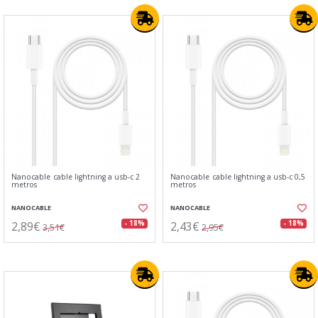
Nanocable cable lightning a usb-c 2
Nanocable cable lightning a usb-c 0,5
metros
metros
NANOCABLE
NANOCABLE
2,89€
2,43€
- 18%
- 18%
3,51€
2,95€