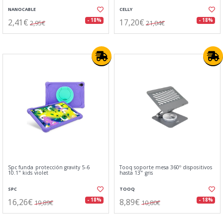
NANOCABLE
CELLY
2,41€
17,20€
- 18%
- 18%
2,95€
21,04€
Spc funda protección gravity 5-6
Tooq soporte mesa 360º dispositivos
10.1" kids violet
hasta 13" gris
SPC
TOOQ
16,26€
8,89€
- 18%
- 18%
19,89€
10,80€