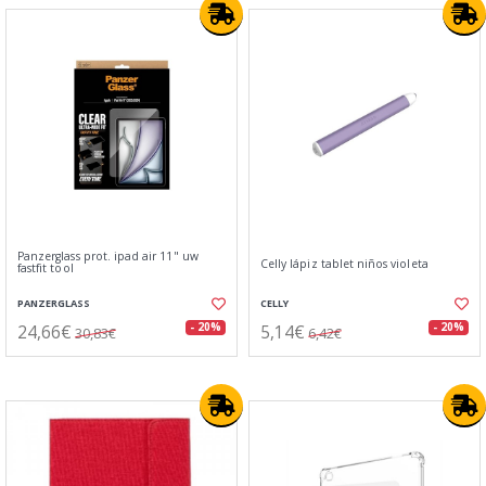
Panzerglass prot. ipad air 11" uw
Celly lápiz tablet niños violeta
fastfit tool
PANZERGLASS
CELLY
24,66€
5,14€
- 20%
- 20%
30,83€
6,42€