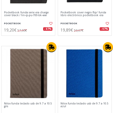
Pocketbook funda serie era charge
Pocketbook cover negro flip/ funda
cover black / hn-qi-pu-700-bk-ww
libro electrónico pocketbook era
POCKETBOOK
POCKETBOOK
19,20€
19,89€
- 67%
- 67%
57,60€
59,67€
Nilox funda teclado usb de 9.7 a 10.5
Nilox funda teclado usb de 9.7 a 10.5
gris
azul