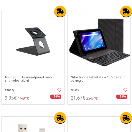
Tooq soporte mesa/pared marco
Nilox funda tablet 9.7 a 10.5 teclado
antirrobo tablet
bt negro
TOOQ
NILOX
9,95€
21,67€
- 16%
- 15%
11,81€
25,54€