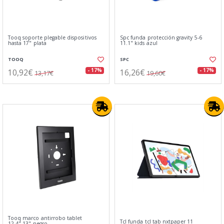
Tooq soporte plegable dispositivos
Spc funda protección gravity 5-6
hasta 17" plata
11.1" kids azul
TOOQ
SPC
10,92€
16,26€
- 17%
- 17%
13,17€
19,60€
Tooq marco antirrobo tablet
Tcl funda tcl tab nxtpaper 11
12,4"-13" negro