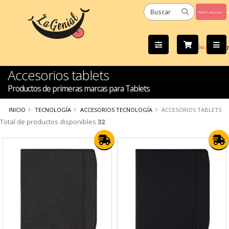
Powered
by
Tra
Accesorios tablets
Productos de primeras marcas para Tablets
INICIO
TECNOLOGÍA
ACCESORIOS TECNOLOGÍA
ACCESORIOS TABLETS
Total de productos disponibles
32