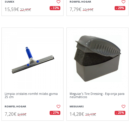
SUMEX
ROMFEL HOGAR
15,59€
7,79€
- 32%
- 29%
22,95€
10,91€
Limpia cristales romfel m/abs goma
Meguiar´s Tire Dressing - Esponja para
25 cm
neumáticos
ROMFEL HOGAR
MEGUIARS
7,20€
14,28€
- 27%
- 25%
9,93€
19,13€