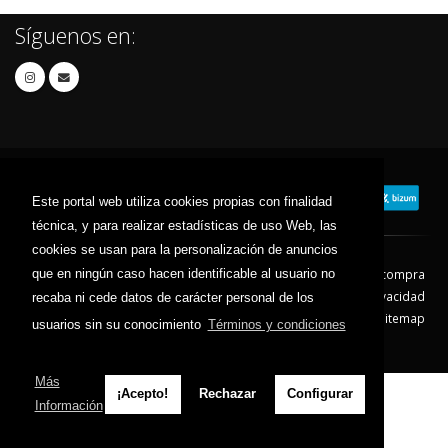
Síguenos en:
Este portal web utiliza cookies propias con finalidad
técnica, y para realizar estadísticas de uso Web, las
cookies se usan para la personalización de anuncios
que en ningún caso hacen identificable al usuario no
Contacto
Aviso Legal
Condiciones de compra
Política de envíos
Política de devolución
Política de Privacidad
recaba ni cede datos de carácter personal de los
Política de Cookies
Sitemap
usuarios sin su conocimiento
Términos y condiciones
© 2026 - Todos los derechos reservados.
Más
¡Acepto!
Rechazar
Configurar
Información