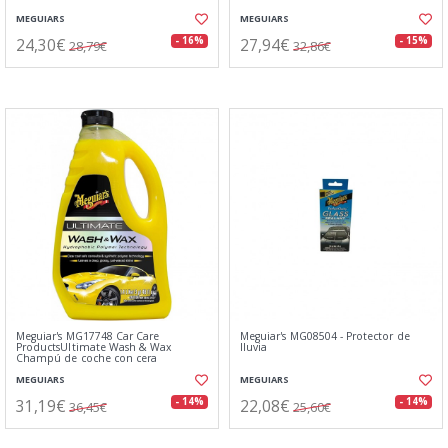
MEGUIARS
MEGUIARS
24,30€
27,94€
- 16%
- 15%
28,79€
32,86€
Meguiar's MG17748 Car Care
Meguiar's MG08504 - Protector de
ProductsUltimate Wash & Wax
lluvia
Champú de coche con cera
MEGUIARS
MEGUIARS
31,19€
22,08€
- 14%
- 14%
36,45€
25,60€