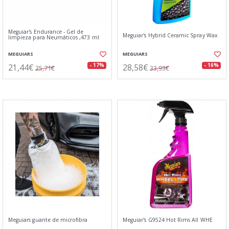
Meguiar's Endurance - Gel de
Meguiar's Hybrid Ceramic Spray Wax
limpieza para Neumáticos ,473 ml
MEGUIARS
MEGUIARS
21,44€
28,58€
- 17%
- 16%
25,71€
33,93€
Meguiars guante de microfibra
Meguiar's G9524 Hot Rims All WHE