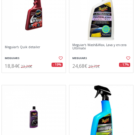
Meguiar's Wash&Wax, Lava y encera
Meguiar's Quik detailer
Ultimate
MEGUIARS
MEGUIARS
18,84€
24,68€
- 19%
- 17%
23,26€
29,72€