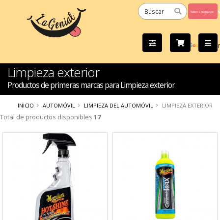
Powered
by
Tra
Limpieza exterior
Productos de primeras marcas para Limpieza exterior
INICIO
AUTOMÓVIL
LIMPIEZA DEL AUTOMÓVIL
LIMPIEZA EXTERIOR
Total de productos disponibles
17