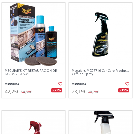
MEGUIAR'S KIT RESTAURACIÓN DE
Meguiar's MG07716 Car Care Products
FAROS 2 PASOS
Cera en Spray
MEGUIARS
MEGUIARS
42,25€
23,19€
- 22%
- 19%
54,50€
28,70€