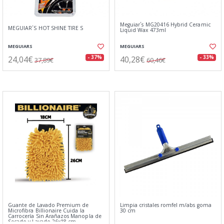
Meguiar´s MG20416 Hybrid Ceramic
MEGUIAR´S HOT SHINE TIRE S
Liquid Wax 473ml
MEGUIARS
MEGUIARS
24,04€
40,28€
- 37%
- 33%
37,89€
60,46€
Guante de Lavado Premium de
Limpia cristales romfel m/abs goma
Microfibra Billionaire Cuida la
30 cm
Carrocería Sin Arañazos Manopla de
Secado y Lavado 26x18 cm