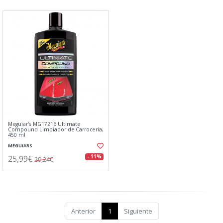
Meguiar's MG17216 Ultimate
Compound Limpiador de Carrocería,
450 ml
MEGUIARS
25,99€
- 11%
29,24€
Anterior
1
Siguiente