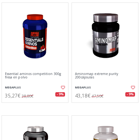
Essential aminos competition 300g
Aminomap extreme purity
fresa en polvo
200cápsulas
MEGAPLUS
MEGAPLUS
35,27€
43,18€
- 9%
- 9%
38,80€
47,50€