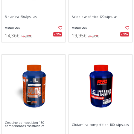
B-alanina 60cápsulas
Ácido d-aspártico 120cápsulas
MEGAPLUS
MEGAPLUS
14,36€
19,95€
- 9%
- 9%
15,80€
21,95€
Creatine competition 150
Glutamina competition 180 cápsulas
comprimidos masticables