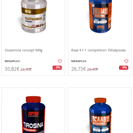
Glutamina concept 500g
Bcaa 4:1:1 competition 150cápsulas
MEGAPLUS
MEGAPLUS
30,82€
26,73€
- 9%
- 9%
33,90€
29,40€