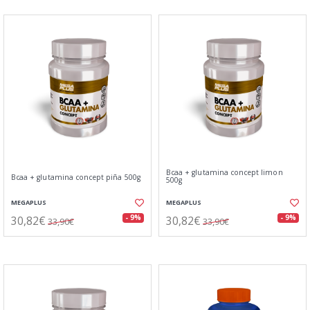
Bcaa + glutamina concept limon
Bcaa + glutamina concept piña 500g
500g
MEGAPLUS
MEGAPLUS
30,82€
30,82€
- 9%
- 9%
33,90€
33,90€