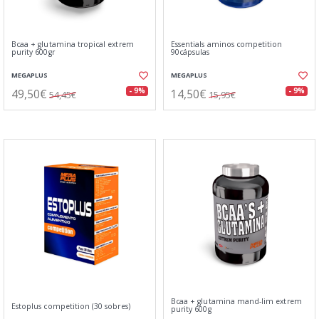
Bcaa + glutamina tropical extrem
Essentials aminos competition
purity 600gr
90cápsulas
MEGAPLUS
MEGAPLUS
49,50€
14,50€
- 9%
- 9%
54,45€
15,95€
Bcaa + glutamina mand-lim extrem
Estoplus competition (30 sobres)
purity 600g