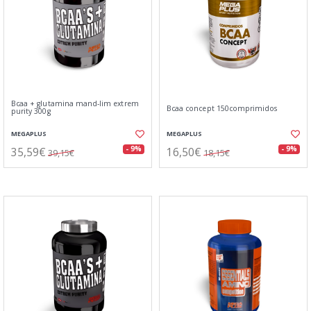
Bcaa + glutamina mand-lim extrem
Bcaa concept 150comprimidos
purity 300g
MEGAPLUS
MEGAPLUS
35,59€
16,50€
- 9%
- 9%
39,15€
18,15€