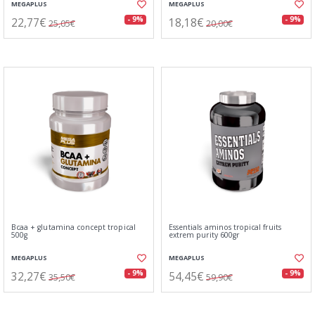
MEGAPLUS
MEGAPLUS
22,77€
18,18€
- 9%
- 9%
25,05€
20,00€
Bcaa + glutamina concept tropical
Essentials aminos tropical fruits
500g
extrem purity 600gr
MEGAPLUS
MEGAPLUS
32,27€
54,45€
- 9%
- 9%
35,50€
59,90€