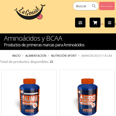
Powered
by
Tra
Aminoácidos y BCAA
Productos de primeras marcas para Aminoácidos
INICIO
ALIMENTACIÓN
NUTRICIÓN SPORT
AMINOÁCIDOS Y BCAA
Total de productos disponibles
23