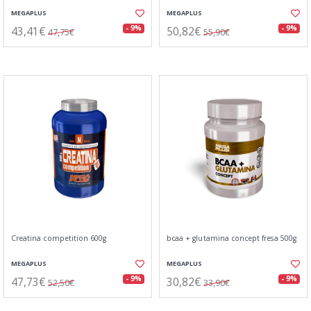
MEGAPLUS
MEGAPLUS
43,41€
50,82€
- 9%
- 9%
47,75€
55,90€
Creatina competition 600g
bcaa + glutamina concept fresa 500g
MEGAPLUS
MEGAPLUS
47,73€
30,82€
- 9%
- 9%
52,50€
33,90€