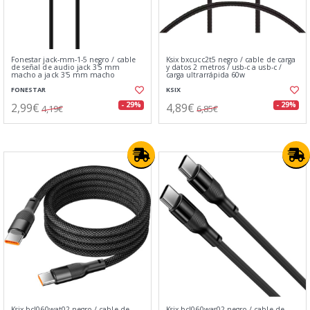
Fonestar jack-mm-1-5 negro / cable
Ksix bxcucc2t5 negro / cable de carga
de señal de audio jack 3'5 mm
y datos 2 metros / usb-c a usb-c /
macho a jack 3'5 mm macho
carga ultrarrápida 60w
FONESTAR
KSIX
2,99€
4,89€
- 29%
- 29%
4,19€
6,85€
Ksix bcl060wat02 negro / cable de
Ksix bcl060was02 negro / cable de