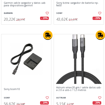
Garmin cable cargador y datos usb
Sony bctrw cargador de batería np-
para dispositivos garmin
fw50
GARMIN
SONY
20,22€
43,62€
- 29%
- 29%
28,31€
61,07€
Astrum vmac20 gris / cable datos usb-
Sony bcvm10
a 2.0 a usb-c / 1,2 metros
SONY
ASTRUM
56,67€
5,15€
- 29%
- 29%
79,34€
7,21€