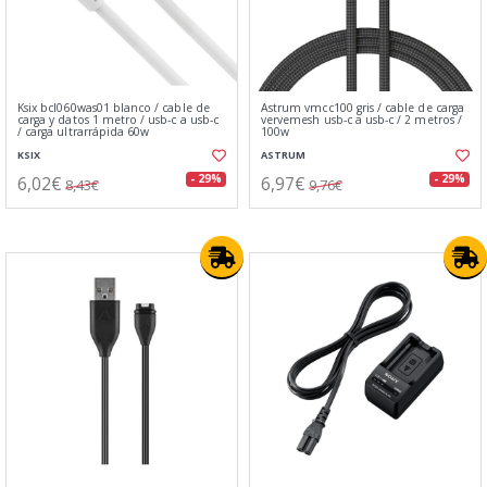
Ksix bcl060was01 blanco / cable de
Astrum vmcc100 gris / cable de carga
carga y datos 1 metro / usb-c a usb-c
vervemesh usb-c a usb-c / 2 metros /
/ carga ultrarrápida 60w
100w
KSIX
ASTRUM
6,02€
6,97€
- 29%
- 29%
8,43€
9,76€