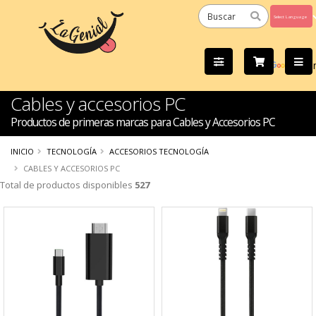
Powered
by
Tra
Cables y accesorios PC
Productos de primeras marcas para Cables y Accesorios PC
INICIO
TECNOLOGÍA
ACCESORIOS TECNOLOGÍA
CABLES Y ACCESORIOS PC
Total de productos disponibles
527