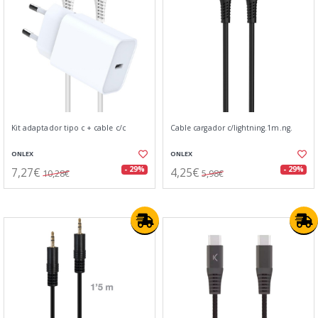
Kit adaptador tipo c + cable c/c
Cable cargador c/lightning.1m.ng.
ONLEX
ONLEX
7,27€
4,25€
- 29%
- 29%
10,28€
5,98€