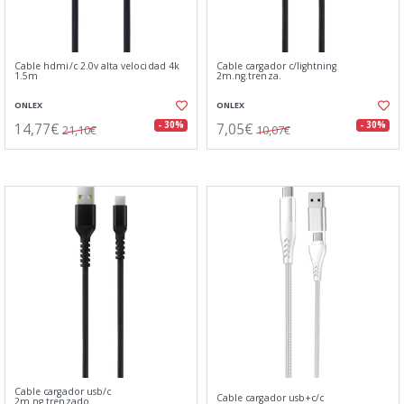
Cable hdmi/c 2.0v alta velocidad 4k
Cable cargador c/lightning
1.5m
2m.ng.trenza.
ONLEX
ONLEX
14,77€
7,05€
- 30%
- 30%
21,10€
10,07€
Cable cargador usb/c
Cable cargador usb+c/c
2m.ng.trenzado