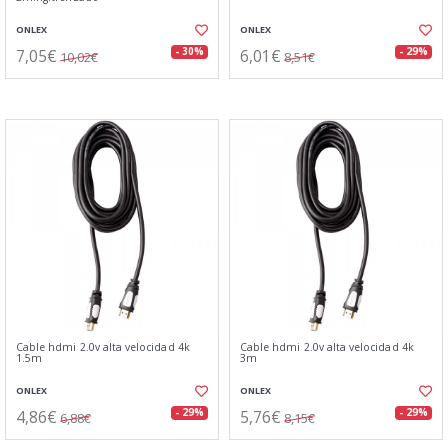
ONLEX
ONLEX
7,05€
6,01€
- 30%
- 29%
10,02€
8,51€
Cable hdmi 2.0v alta velocidad 4k
Cable hdmi 2.0v alta velocidad 4k
1.5m
3m
ONLEX
ONLEX
4,86€
5,76€
- 29%
- 29%
6,88€
8,15€