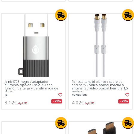
Jc nb1708 negro / adaptador
Fonestar ant-bl blanco / cable de
aluminio tipo-c a usb-a 2.0 con
antena tv / vídeo coaxial macho a
función de carga y transferencia de
antena tv / vídeo coaxial hembra 1,5
datos
metros
JC
FONESTAR
3,12€
4,02€
- 29%
- 29%
4,37€
5,63€