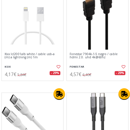
Ksix lcl2001alb white / cable usb-a
Fonestar 7904k-1-5 negro / cable
(m) a lightning (m) 1m
hdmi 2.0. uhd 4k@60hz
KSIX
FONESTAR
4,17€
4,57€
- 29%
- 29%
5,84€
6,40€