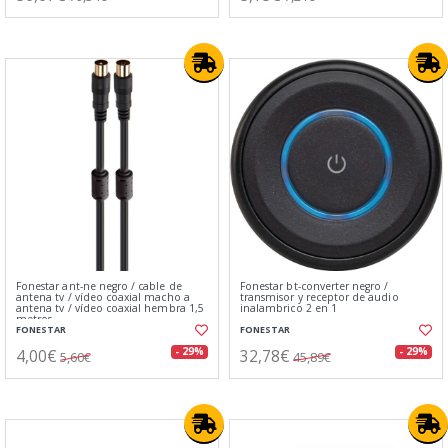
Fonestar ant-ne negro / cable de
Fonestar bt-converter negro /
antena tv / vídeo coaxial macho a
transmisor y receptor de audio
antena tv / vídeo coaxial hembra 1,5
inalambrico 2 en 1
metros
FONESTAR
FONESTAR
4,00€
32,78€
- 29%
- 29%
5,60€
45,89€