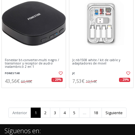
Fonestar bt-converter-multi negro /
Jc nb1508 white / kit de cable y
transmisor y receptor de audio
adaptadores de movil
inalambrico 2 en 1
FONESTAR
JC
43,56€
7,53€
- 29%
- 29%
60,98€
10,54€
Anterior
1
2
3
4
5
…
18
Siguiente
Síguenos en: