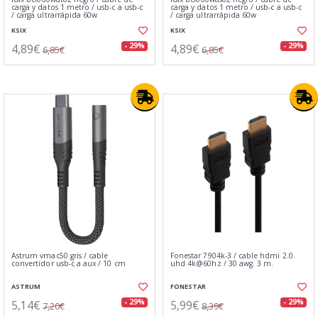
carga y datos 1 metro / usb-c a usb-c
carga y datos 1 metro / usb-c a usb-c
/ carga ultrarrápida 60w
/ carga ultrarrápida 60w
KSIX
KSIX
4,89€
4,89€
- 29%
- 29%
6,85€
6,85€
Astrum vmac50 gris / cable
Fonestar 7904k-3 / cable hdmi 2.0.
convertidor usb-c a aux / 10 cm
uhd 4k@60hz / 30 awg. 3 m.
ASTRUM
FONESTAR
5,14€
5,99€
- 29%
- 29%
7,20€
8,39€