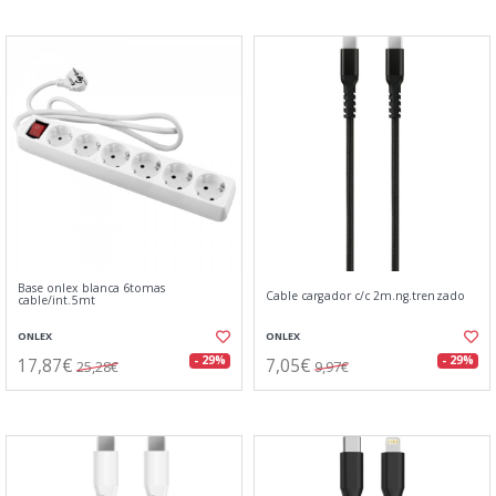
Base onlex blanca 6tomas
Cable cargador c/c 2m.ng.trenzado
cable/int.5mt
ONLEX
ONLEX
17,87€
7,05€
- 29%
- 29%
25,28€
9,97€