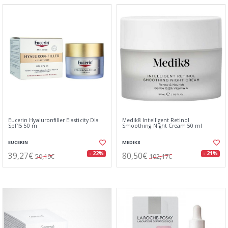
Eucerin Hyaluronfiller Elasticity Dia
Medik8 Intelligent Retinol
Spf15 50 m
Smoothing Night Cream 50 ml
EUCERIN
MEDIK8
39,27€
80,50€
- 22%
- 21%
50,19€
102,17€