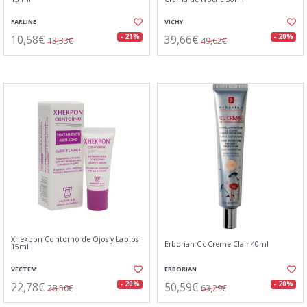
FARLINE
VICHY
10,58€
39,66€
- 21%
- 20%
13,33€
49,62€
Xhekpon Contorno de Ojos y Labios
Erborian Cc Creme Clair 40ml
15ml
VECTEM
ERBORIAN
22,78€
50,59€
- 20%
- 20%
28,50€
63,29€