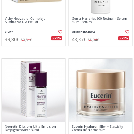
Vichy Neovadiol Complejo
Gema Herrerias 600 Retinal-r Serum
Sustitutivo Dia Piel Mi
30 ml Serum
VICHY
GEMA HERRERIAS
39,80€
43,37€
- 21%
- 21%
50,51€
55,04€
Neoretin Discrom Ultra Emulsión
Eucerin Hyaluron-filler + Elasticity
Despigmentante 30ml
Crema de Noche 50ml