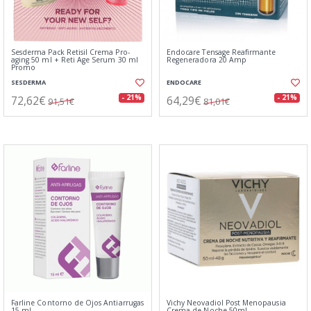
Sesderma Pack Retisil Crema Pro-
Endocare Tensage Reafirmante
aging 50 ml + Reti Age Serum 30 ml
Regeneradora 20 Amp
Promo
SESDERMA
ENDOCARE
72,62€
64,29€
- 21%
- 21%
91,51€
81,01€
Farline Contorno de Ojos Antiarrugas
Vichy Neovadiol Post Menopausia
15 ml
Crema de Noche 50ml