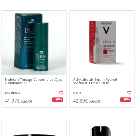
Endocare Tensage Contorno de Ojos
Vichy Liftactiv Serum Retinol
Iluminador 15
Specialist 1 Frasco 30 m
ENDOCARE
VICHY
41,97€
42,89€
- 20%
- 20%
52,50€
53,65€