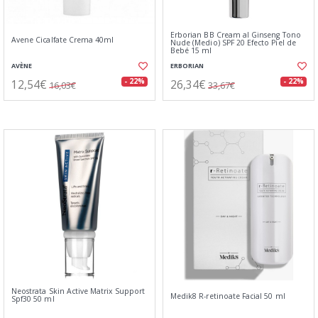
Erborian BB Cream al Ginseng Tono
Avene Cicalfate Crema 40ml
Nude (Medio) SPF 20 Efecto Piel de
Bebé 15 ml
AVÈNE
ERBORIAN
12,54€
26,34€
- 22%
- 22%
16,03€
33,67€
Neostrata Skin Active Matrix Support
Medik8 R-retinoate Facial 50 ml
Spf30 50 ml