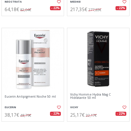
NEOSTRATA
MEDIK8
64,18€
217,35€
- 22%
- 22%
82,04€
277,83€
Vichy Homme Hydra Mag C
Eucerin Antipigment Noche 50 ml
Hidratante 50 ml
EUCERIN
VICHY
38,17€
25,17€
- 22%
- 22%
48,79€
32,17€