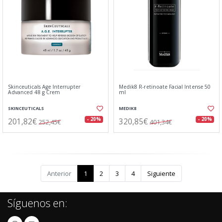
Skinceuticals Age Interrupter
Medik8 R-retinoate Facial Intense 50
Advanced 48 g Crem
ml
SKINCEUTICALS
MEDIK8
201,82€
320,85€
- 20%
- 20%
252,45€
401,34€
Anterior
1
2
3
4
Siguiente
Síguenos en: