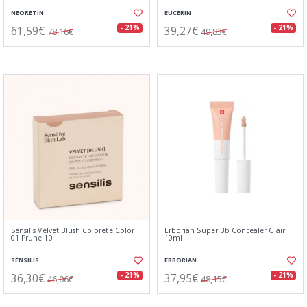
NEORETIN
EUCERIN
61,59€
39,27€
- 21%
- 21%
78,16€
49,83€
Sensilis Velvet Blush Colorete Color
Erborian Super Bb Concealer Clair
01 Prune 10
10ml
SENSILIS
ERBORIAN
36,30€
37,95€
- 21%
- 21%
46,06€
48,15€