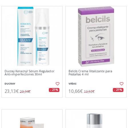
Ducray Keracnyl Sérum Regulador
Belcils Crema Vitalizante para
Anti-imperfecciones 30ml
Pestañas 4 ml
DUCRAY
VIÑAS
23,13€
10,66€
- 21%
- 21%
29,34€
13,52€