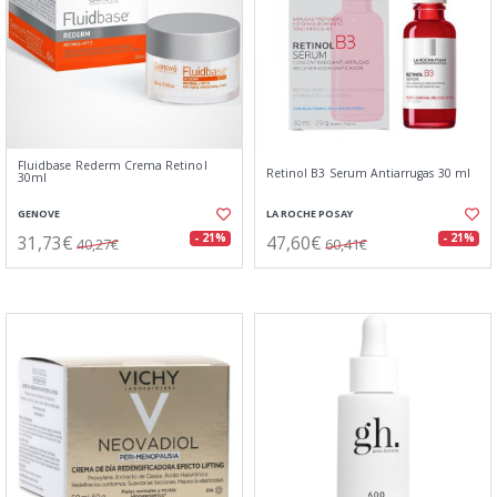
Fluidbase Rederm Crema Retinol
Retinol B3 Serum Antiarrugas 30 ml
30ml
GENOVE
LA ROCHE POSAY
31,73€
47,60€
- 21%
- 21%
40,27€
60,41€