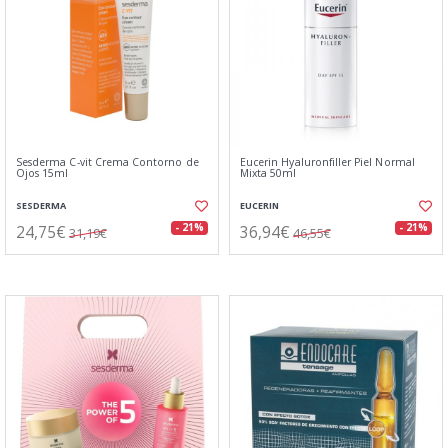
Sesderma C-vit Crema Contorno de
Eucerin Hyaluronfiller Piel Normal
Ojos 15ml
Mixta 50ml
SESDERMA
EUCERIN
24,75€
36,94€
- 21%
- 21%
31,19€
46,55€