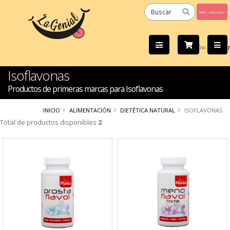
Powered
by
Tra
Isoflavonas
Productos de primeras marcas para Isoflavonas
INICIO
ALIMENTACIÓN
DIETÉTICA NATURAL
ISOFLAVONAS
Total de productos disponibles
2