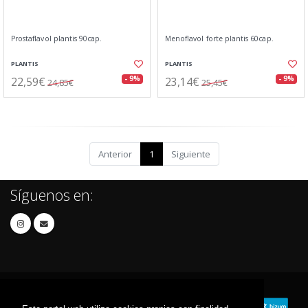
Prostaflavol plantis 90cap.
Menoflavol forte plantis 60cap.
PLANTIS
PLANTIS
22,59€
23,14€
- 9%
- 9%
24,85€
25,45€
Anterior
1
Siguiente
Síguenos en: