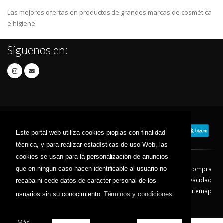
Las mejores ofertas en productos de grandes marcas de cosmética
e higiene
Síguenos en:
Este portal web utiliza cookies propias con finalidad
técnica, y para realizar estadísticas de uso Web, las
cookies se usan para la personalización de anuncios
que en ningún caso hacen identificable al usuario no
Contacto
Aviso Legal
Condiciones de compra
Política de envíos
Política de devolución
Política de Privacidad
recaba ni cede datos de carácter personal de los
Política de Cookies
Sitemap
usuarios sin su conocimiento
Términos y condiciones
© 2026 - Todos los derechos reservados.
Más