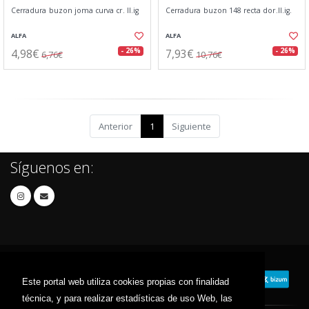
Cerradura buzon joma curva cr. ll.ig
Cerradura buzon 148 recta dor.ll.ig.
ALFA
ALFA
4,98€
7,93€
- 26%
- 26%
6,76€
10,76€
Anterior
1
Siguiente
Síguenos en:
Este portal web utiliza cookies propias con finalidad
técnica, y para realizar estadísticas de uso Web, las