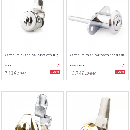
Cerradura buzon 202 curva crm ll.ig
Cerradura cajon corredera handlock
ALFA
HANDLOCK
7,13€
13,74€
- 27%
- 27%
9,78€
18,84€