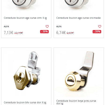
Cerradura buzon aga curva crm ll.ig
Cerradura buzon aga curva cromada
ALFA
ALFA
7,13€
6,74€
- 30%
- 30%
10,19€
9,63€
Cerradura buzon keya pres.curva
Cerradura buzon btv curva dor.ll.ig.
dor.ig