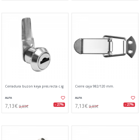
Cerradura buzon keya pres.recta c.ig
Cierre caja 982/120 mm.
ALFA
ALFA
7,13€
7,13€
- 27%
- 27%
9,83€
9,83€