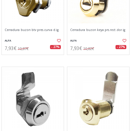
Cerradura buzon btv pres.curva d.ig.
Cerradura buzon keya prs.rect.dor.ig
ALFA
ALFA
7,93€
7,93€
- 27%
- 27%
10,87€
10,82€