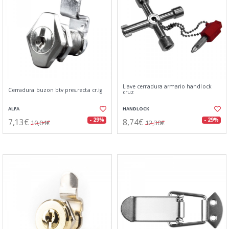
Llave cerradura armario handlock
Cerradura buzon btv pres.recta cr.ig
cruz
ALFA
HANDLOCK
7,13€
8,74€
- 29%
- 29%
10,04€
12,30€