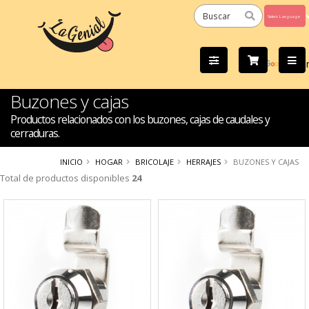
Powered
by
Tra
Buzones y cajas
Productos relacionados con los buzones, cajas de caudales y
cerraduras.
INICIO
HOGAR
BRICOLAJE
HERRAJES
BUZONES Y CAJAS
Total de productos disponibles
24