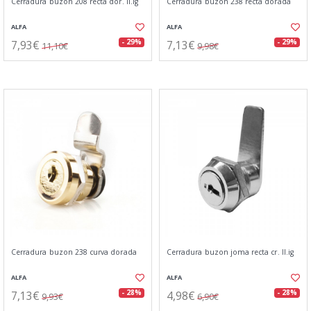
Cerradura buzon 208 recta dor. ll.ig
Cerradura buzon 238 recta dorada
ALFA
ALFA
7,93€
7,13€
- 29%
- 29%
11,10€
9,98€
Cerradura buzon 238 curva dorada
Cerradura buzon joma recta cr. ll.ig
ALFA
ALFA
7,13€
4,98€
- 28%
- 28%
9,93€
6,90€