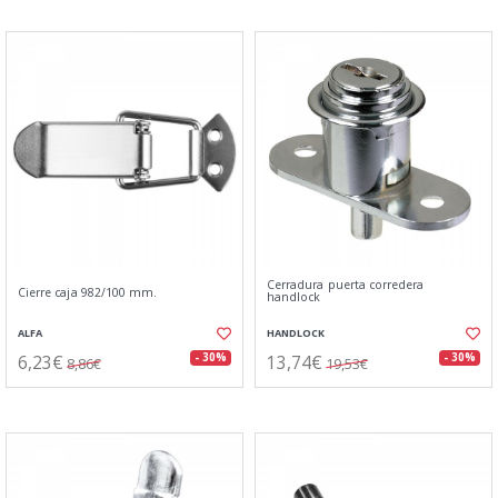
Cerradura puerta corredera
Cierre caja 982/100 mm.
handlock
ALFA
HANDLOCK
6,23€
13,74€
- 30%
- 30%
8,86€
19,53€