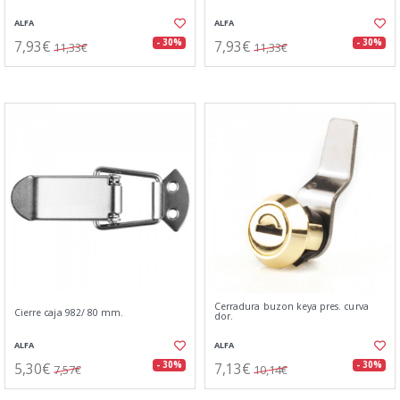
ALFA
ALFA
7,93€
7,93€
- 30%
- 30%
11,33€
11,33€
Cerradura buzon keya pres. curva
Cierre caja 982/ 80 mm.
dor.
ALFA
ALFA
5,30€
7,13€
- 30%
- 30%
7,57€
10,14€