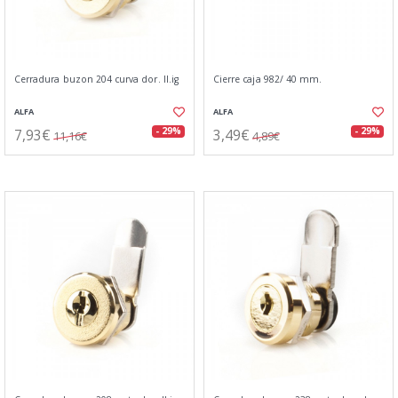
Cerradura buzon 204 curva dor. ll.ig
Cierre caja 982/ 40 mm.
ALFA
ALFA
7,93€
3,49€
- 29%
- 29%
11,16€
4,89€