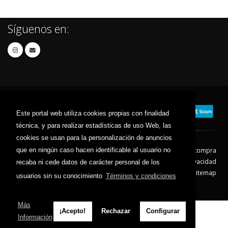
Síguenos en:
Este portal web utiliza cookies propias con finalidad
técnica, y para realizar estadísticas de uso Web, las
cookies se usan para la personalización de anuncios
que en ningún caso hacen identificable al usuario no
Contacto
Aviso Legal
Condiciones de compra
Política de envíos
Política de devolución
Política de Privacidad
recaba ni cede datos de carácter personal de los
Política de Cookies
Sitemap
usuarios sin su conocimiento
Términos y condiciones
© 2026 - Todos los derechos reservados.
Más
¡Acepto!
Rechazar
Configurar
Información