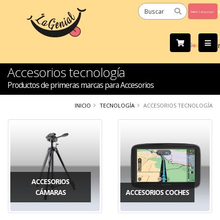
Powered
by
Tra
Accesorios tecnología
Productos de primeras marcas para Accesorios
INICIO
TECNOLOGÍA
ACCESORIOS TECNOLOGÍA
ACCESORIOS
CÁMARAS
ACCESORIOS COCHES