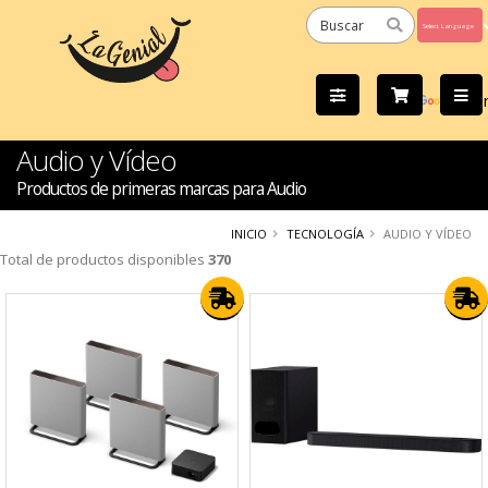
Powered
by
Tra
Audio y Vídeo
Productos de primeras marcas para Audio
INICIO
TECNOLOGÍA
AUDIO Y VÍDEO
Total de productos disponibles
370