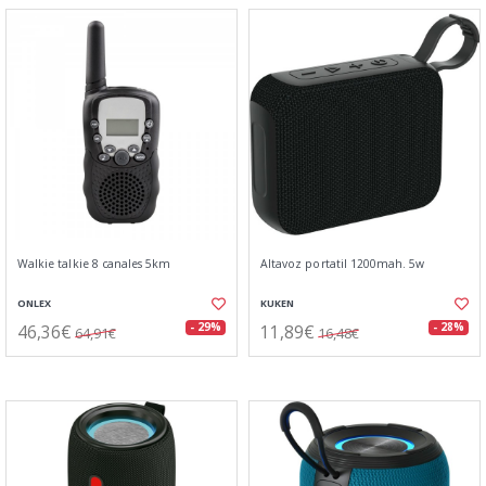
Walkie talkie 8 canales 5km
Altavoz portatil 1200mah. 5w
ONLEX
KUKEN
46,36€
11,89€
- 29%
- 28%
64,91€
16,48€