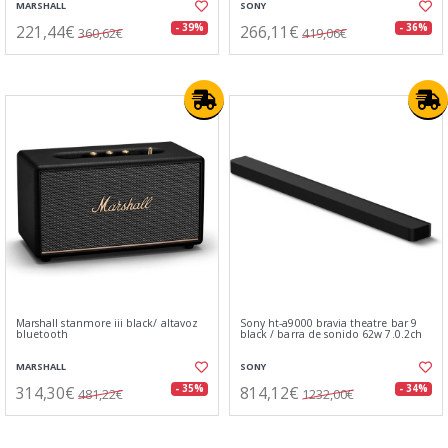
MARSHALL
SONY
221,44€
266,11€
- 39%
- 36%
360,62€
419,06€
Marshall stanmore iii black/ altavoz
Sony ht-a9000 bravia theatre bar 9
bluetooth
black / barra de sonido 62w 7.0.2ch
MARSHALL
SONY
314,30€
814,12€
- 35%
- 34%
481,22€
1232,00€