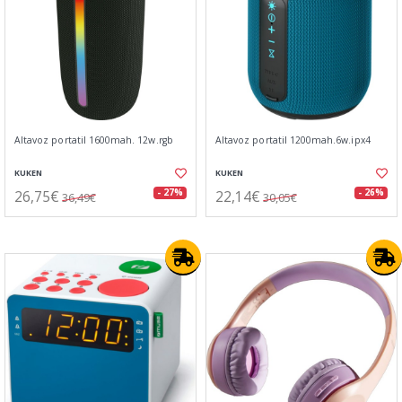
Altavoz portatil 1600mah. 12w.rgb
Altavoz portatil 1200mah.6w.ipx4
KUKEN
KUKEN
26,75€
22,14€
- 27%
- 26%
36,49€
30,05€