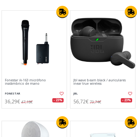
Fonestar ik-163 micrófono
Jbl wave beam black / auriculares
inalámbrico de mano
inear true wireless
FONESTAR
JBL
36,29€
56,72€
- 23%
- 23%
47,18€
73,74€