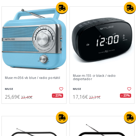
Muse m-155 cr black / radio
Muse m-056 vb blue / radio portátil
despertador
MUSE
MUSE
25,69€
17,16€
- 23%
- 23%
33,40€
22,31€