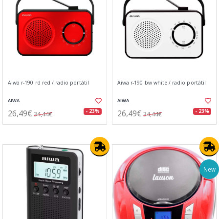
Aiwa r-190 rd red / radio portátil
Aiwa r-190 bw white / radio portátil
AIWA
AIWA
26,49€
26,49€
- 23%
- 23%
34,44€
34,44€
New