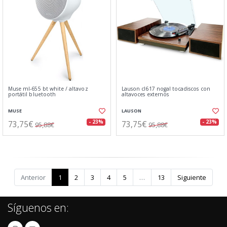
Muse ml-655 bt white / altavoz
Lauson cl617 nogal tocadiscos con
portátil bluetooth
altavoces externos
MUSE
LAUSON
73,75€
73,75€
- 23%
- 23%
95,88€
95,88€
Anterior
1
2
3
4
5
…
13
Siguiente
Síguenos en: