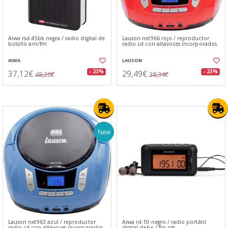
Aiwa rsd-45bk negra / radio digital de
Lauson nxt966 rojo / reproductor
bolsillo am/fm
radio cd con altavoces incorporados
AIWA
LAUSON
37,12€
29,49€
- 23%
- 23%
48,26€
38,34€
New
Lauson nxt963 azul / reproductor
Aiwa rd-10 negro / radio portátil
radio cd con altavoces incorporados
digital dab+ / fm-rds