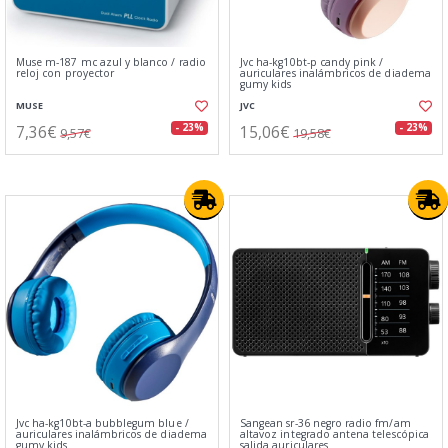
Muse m-187 mc azul y blanco / radio
Jvc ha-kg10bt-p candy pink /
reloj con proyector
auriculares inalámbricos de diadema
gumy kids
MUSE
JVC
7,36€
15,06€
- 23%
- 23%
9,57€
19,58€
Jvc ha-kg10bt-a bubblegum blue /
Sangean sr-36 negro radio fm/am
auriculares inalámbricos de diadema
altavoz integrado antena telescópica
gumy kids
salida auriculares