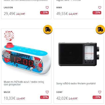
LAUSON
AIWA
29,49€
49,55€
- 23%
- 23%
38,34€
64,42€
Muse m-167kdb azul / radio reloj
Sony icf506 radio fm/am portátil
con proyector
MUSE
SONY
10,33€
42,02€
- 23%
- 23%
13,43€
54,63€