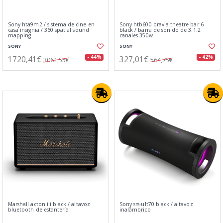
Sony hta9m2 / sistema de cine en
Sony htb600 bravia theatre bar 6
casa insignia / 360 spatial sound
black / barra de sonido de 3.1.2
mapping
canales 350w
SONY
SONY
1720,41€
327,01€
- 44%
- 42%
3061,55€
564,75€
Marshall acton iii black / altavoz
Sony srs-ult70 black / altavoz
bluetooth de estantería
inalámbrico