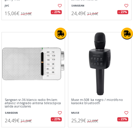
JVC
SANGEAN
15,06€
24,49€
- 23%
- 23%
19,58€
31,84€
Sangean sr-36 blanco radio fm/am
Muse m-508 ka negro / micrófono
altavoz integrado antena telescópica
karaoke bluetooth
salida auriculares
SANGEAN
MUSE
24,49€
25,29€
- 23%
- 23%
31,84€
32,88€