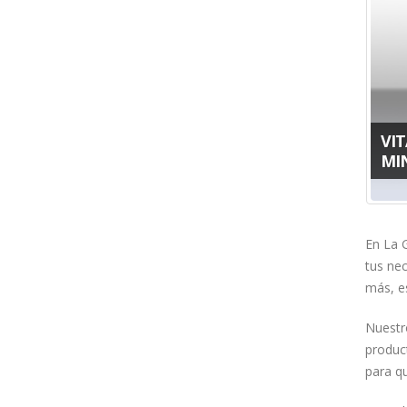
VI
MI
En La 
tus ne
más, e
Nuestr
produc
para q