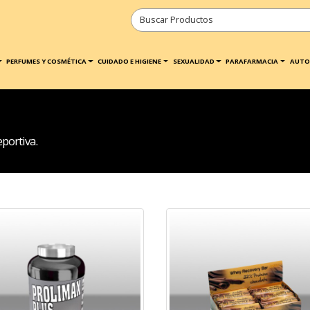
PERFUMES Y COSMÉTICA
CUIDADO E HIGIENE
SEXUALIDAD
PARAFARMACIA
AUTO
portiva.