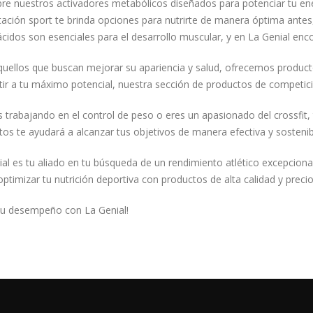
re nuestros activadores metabólicos diseñados para potenciar tu ener
tación sport te brinda opciones para nutrirte de manera óptima antes
cidos son esenciales para el desarrollo muscular, y en La Genial enco
uellos que buscan mejorar su apariencia y salud, ofrecemos productos a
ir a tu máximo potencial, nuestra sección de productos de competici
s trabajando en el control de peso o eres un apasionado del crossfit
os te ayudará a alcanzar tus objetivos de manera efectiva y sostenib
ial es tu aliado en tu búsqueda de un rendimiento atlético excepcion
timizar tu nutrición deportiva con productos de alta calidad y preci
 tu desempeño con La Genial!