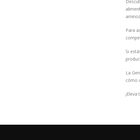
Descub
alimen
aminoá
Para aq
compet
Si está
product
La Gen
cómo op
¡Eleva