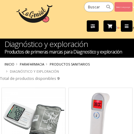
Powered
by
Tra
Diagnóstico y exploración
Productos de primeras marcas para Diagnostico y exploración
INICIO
PARAFARMACIA
PRODUCTOS SANITARIOS
DIAGNÓSTICO Y EXPLORACIÓN
Total de productos disponibles
9