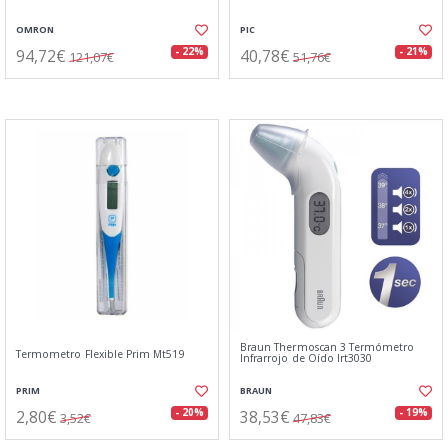
OMRON
PIC
94,72€
40,78€
- 22%
- 21%
121,07€
51,76€
Braun Thermoscan 3 Termómetro
Termometro Flexible Prim Mt519
Infrarrojo de Oído Irt3030
PRIM
BRAUN
2,80€
38,53€
- 20%
- 19%
3,52€
47,83€