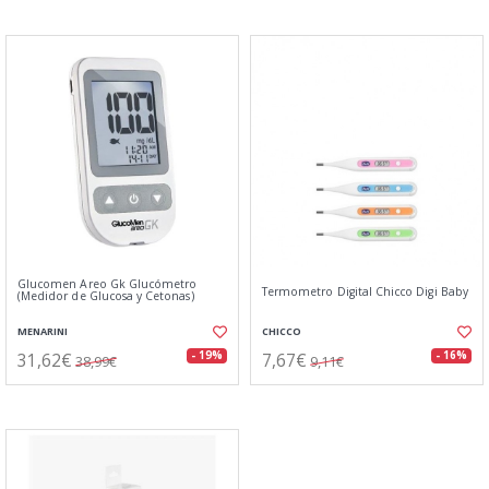
Glucomen Areo Gk Glucómetro
Termometro Digital Chicco Digi Baby
(Medidor de Glucosa y Cetonas)
MENARINI
CHICCO
31,62€
7,67€
- 19%
- 16%
38,99€
9,11€