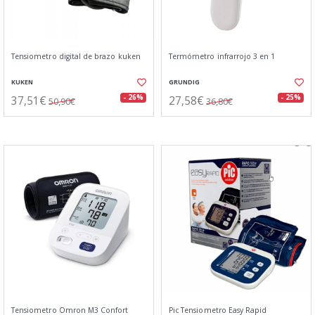
Tensiometro digital de brazo kuken
Termómetro infrarrojo 3 en 1
KUKEN
GRUNDIG
37,51€
27,58€
- 26%
- 25%
50,90€
36,80€
Tensiometro Omron M3 Confort
Pic Tensiometro Easy Rapid