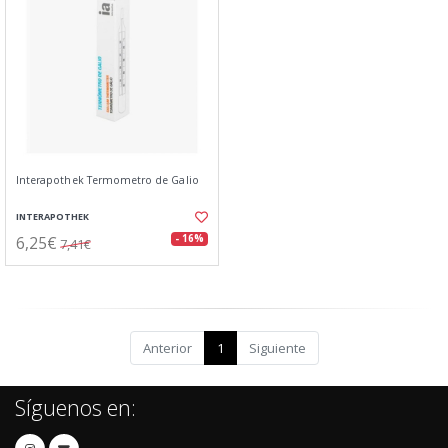
Interapothek Termometro de Galio
INTERAPOTHEK
6,25€
- 16%
7,41€
Anterior
1
Siguiente
Síguenos en: