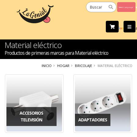
Powered
by
Tra
Material eléctrico
Productos de primeras marcas para Material eléctrico
INICIO
HOGAR
BRICOLAJE
MATERIAL ELÉCTRICO
ACCESORIOS
TELEVISIÓN
ADAPTADORES