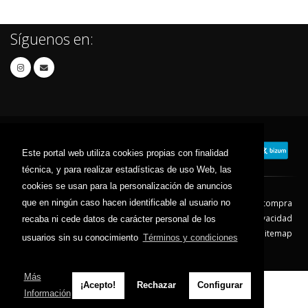
Síguenos en:
Este portal web utiliza cookies propias con finalidad
técnica, y para realizar estadísticas de uso Web, las
cookies se usan para la personalización de anuncios
que en ningún caso hacen identificable al usuario no
Contacto
Aviso Legal
Condiciones de compra
Política de envíos
Política de devolución
Política de Privacidad
recaba ni cede datos de carácter personal de los
Política de Cookies
Sitemap
usuarios sin su conocimiento
Términos y condiciones
© 2026 - Todos los derechos reservados.
Más
¡Acepto!
Rechazar
Configurar
Información