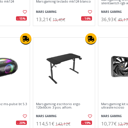
ado mk124
Mars gaming teclado mk124 blanco
silentswitch rgb 
MARS GAMING
MARS GAMING
13,21€
36,93€
- 15%
- 14%
15,45€
45,1
z ms-pulse bt 5.3
Mars gaming escritorio ergo
Mars gaming kit 
120x60cm 3 pos. alfom.
ultrasilencioso
MARS GAMING
MARS GAMING
114,51€
10,77€
- 20%
- 19%
142,12€
12,7