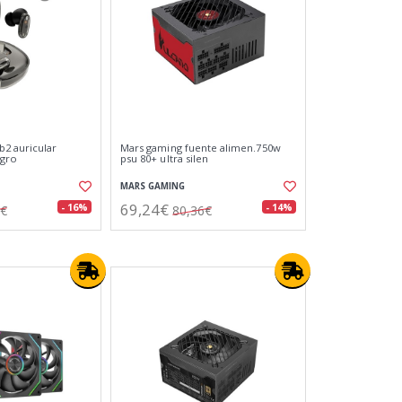
2 auricular
Mars gaming fuente alimen.750w
egro
psu 80+ ultra silen
MARS GAMING
69,24€
- 16%
- 14%
7€
80,36€