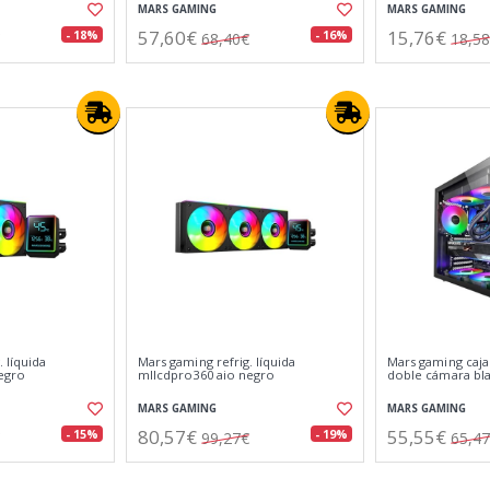
MARS GAMING
MARS GAMING
57,60€
15,76€
- 18%
- 16%
68,40€
18,5
 líquida
Mars gaming refrig. líquida
Mars gaming caj
egro
mllcdpro360 aio negro
doble cámara bl
MARS GAMING
MARS GAMING
80,57€
55,55€
- 15%
- 19%
99,27€
65,4