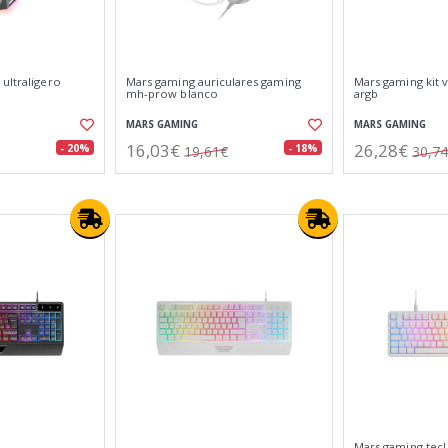
ultraligero
Mars gaming auriculares gaming
Mars gaming kit 
mh-prow blanco
argb
MARS GAMING
MARS GAMING
16,03€
26,28€
- 20%
- 18%
19,61€
30,7
Mars gaming tec