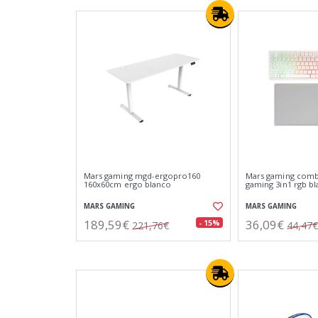
Mars gaming mgd-ergopro160
Mars gaming com
160x60cm ergo blanco
gaming 3in1 rgb b
MARS GAMING
MARS GAMING
189,59€
36,09€
- 15%
221,76€
44,47€