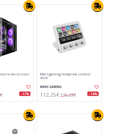
itorre atx mccurv
Mars gaming msdprow control
deck
MARS GAMING
112,25€
- 17%
- 14%
5€
130,29€