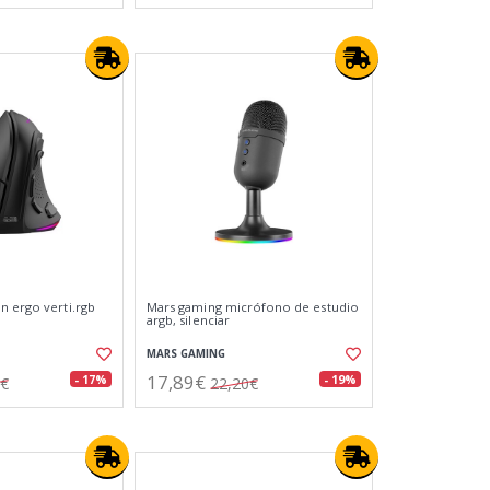
n ergo verti.rgb
Mars gaming micrófono de estudio
argb, silenciar
MARS GAMING
17,89€
- 17%
- 19%
6€
22,20€