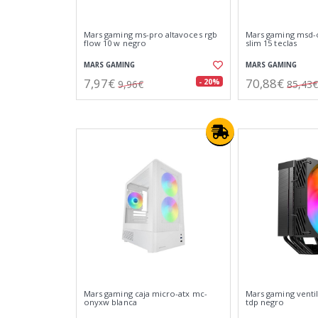
Mars gaming ms-pro altavoces rgb
Mars gaming msd-
flow 10 w negro
slim 15 teclas
MARS GAMING
MARS GAMING
7,97€
70,88€
- 20%
9,96€
85,43€
Mars gaming caja micro-atx mc-
Mars gaming venti
onyxw blanca
tdp negro