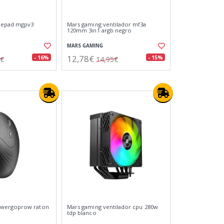
mepad mgpv3
Mars gaming ventilador mf3a
120mm 3in1 argb negro
MARS GAMING
12,78€
- 16%
- 15%
7€
14,95€
wergoprow raton
Mars gaming ventilador cpu 280w
tdp blanco