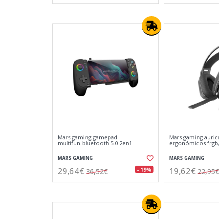
Mars gaming gamepad
Mars gaming auric
multifun.bluetooth 5.0 2en1
ergonómicos frgb
MARS GAMING
MARS GAMING
29,64€
19,62€
- 19%
36,52€
22,95€