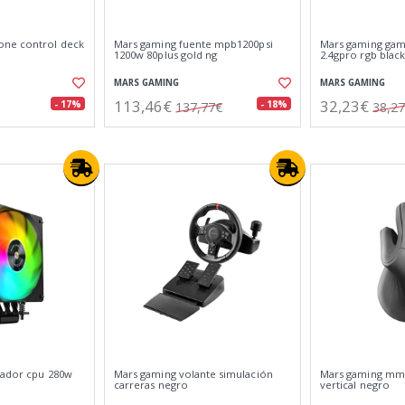
one control deck
Mars gaming fuente mpb1200psi
Mars gaming ga
1200w 80plus gold ng
2.4gpro rgb black
MARS GAMING
MARS GAMING
113,46€
32,23€
- 17%
- 18%
137,77€
38,2
lador cpu 280w
Mars gaming volante simulación
Mars gaming mm
carreras negro
vertical negro