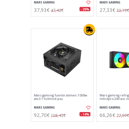
MARS GAMING
MARS GAMING
37,93€
27,33€
- 20%
47,42€
33,19€
Mars gaming fuente alimen.1000w
Mars gaming refrig.
atx3.1 fullmod psu
mllcdpro240 aio n
MARS GAMING
MARS GAMING
92,70€
66,26€
- 14%
108,42€
77,50€