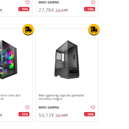
MARS GAMING
27,78€
- 15%
- 16%
8€
33,24€
a mcv-one atx
Mars gaming caja atx pantalla
ack
monitor negro
MARS GAMING
50,13€
- 15%
- 16%
7€
59,98€