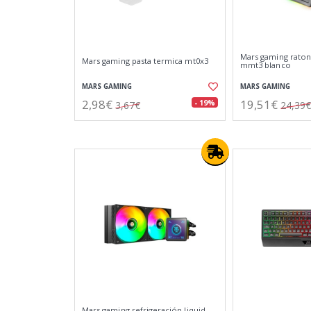
Mars gaming raton 
Mars gaming pasta termica mt0x3
mmt3 blanco
MARS GAMING
MARS GAMING
2,98€
19,51€
- 19%
3,67€
24,39€
Mars gaming refrigeración liquid