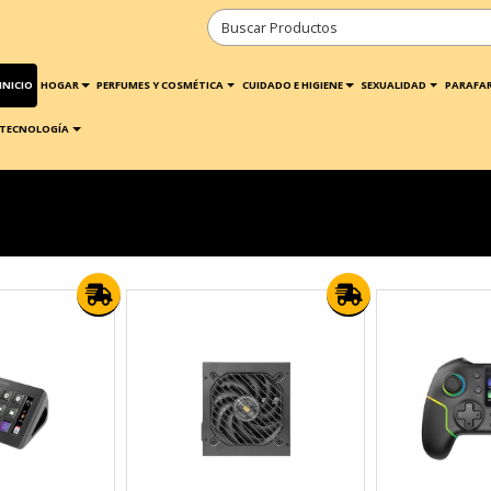
INICIO
HOGAR
PERFUMES Y COSMÉTICA
CUIDADO E HIGIENE
SEXUALIDAD
PARAFA
TECNOLOGÍA