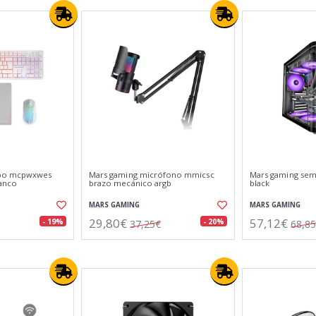
bo mcpwxwes
Mars gaming micrófono mmicsc
Mars gaming sem
lanco
brazo mecánico argb
black
MARS GAMING
MARS GAMING
29,80€
57,12€
- 19%
- 20%
37,25€
68,8