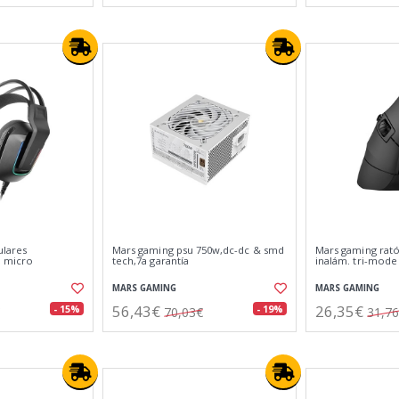
ulares
Mars gaming psu 750w,dc-dc & smd
Mars gaming rató
, micro
tech,7a garantía
inalám. tri-mode
MARS GAMING
MARS GAMING
56,43€
26,35€
- 15%
- 19%
70,03€
31,7