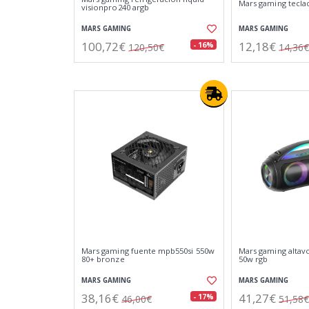
Mars gaming tecl
visionpro240 argb
MARS GAMING
MARS GAMING
100,72€
12,18€
- 16%
120,50€
14,36€
Mars gaming fuente mpb550si 550w
Mars gaming altavo
80+ bronze
50w rgb
MARS GAMING
MARS GAMING
38,16€
41,27€
- 17%
46,00€
51,58€