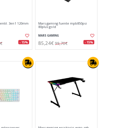
ventil. 3en1 120mm
Mars gaming fuente mpb850psi
80plus gold
MARS GAMING
85,24€
- 15%
- 15%
4€
99,70€
l. mkprowyes
Mars gaming escritorio ergo rgb