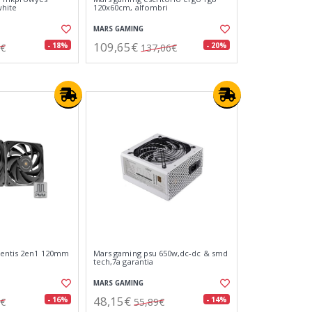
white
120x60cm, alfombri
MARS GAMING
109,65€
- 18%
- 20%
7€
137,06€
ventis 2en1 120mm
Mars gaming psu 650w,dc-dc & smd
tech,7a garantia
MARS GAMING
48,15€
- 16%
- 14%
9€
55,89€