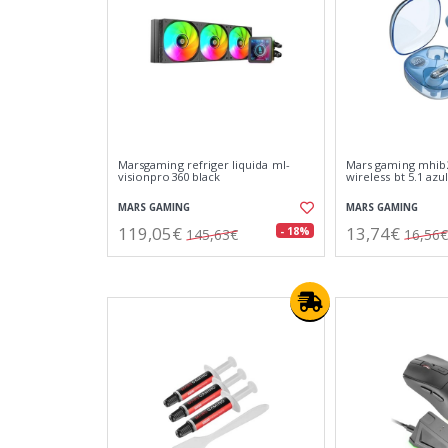
Marsgaming refriger liquida ml-
Mars gaming mhib2
visionpro360 black
wireless bt 5.1 azu
MARS GAMING
MARS GAMING
119,05€
13,74€
- 18%
145,63€
16,56€