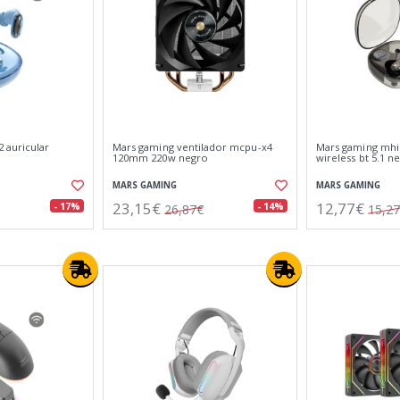
 auricular
Mars gaming ventilador mcpu-x4
Mars gaming mhib
l
120mm 220w negro
wireless bt 5.1 n
MARS GAMING
MARS GAMING
23,15€
12,77€
- 17%
- 14%
26,87€
15,2